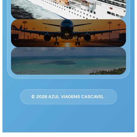
© 2026 AZUL VIAGENS CASCAVEL ·