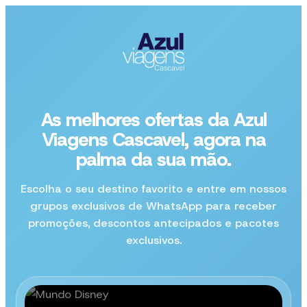
As melhores ofertas da Azul
Viagens Cascavel, agora na
palma da sua mão.
Escolha o seu destino favorito e entre em nossos
grupos exclusivos de WhatsApp para receber
promoções, descontos antecipados e pacotes
exclusivos.